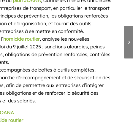
cré au
plan JOANA
, clarifie les mesures annoncées
ntreprises de transport, en particulier le transport
principes de prévention, les obligations renforcées
on et d’organisation, et fournit des outils
entreprises à se mettre en conformité.
l’
homicide routier
, analyse les nouvelles
loi du 9 juillet 2025 : sanctions alourdies, peines
, obligations de prévention renforcées, contrôles
ents.
accompagnées de boîtes à outils complètes,
émarche d’accompagnement et de sécurisation des
s, afin de permettre aux entreprises d’intégrer
s obligations et de renforcer la sécurité des
 et des salariés.
JOANA
de routier