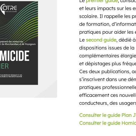
Le
premier guide
, consa
et leurs impacts sur les e
scolaire. Il rappelle les 
de formation, d’informati
pratiques pour aider les 
Le
second guide
, dédié à 
dispositions issues de la 
complémentaires élargies
et dépistages plus fréqu
Ces deux publications, 
s’inscrivent dans une d
pratiques professionnelle
efficacement ces nouvelle
conducteurs, des usagers
Consulter le guide
Plan 
Consulter le guide
Homici