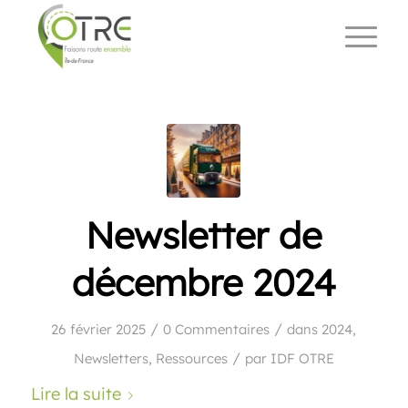
Newsletter de
décembre 2024
/
/
26 février 2025
0 Commentaires
dans
2024
,
/
Newsletters
,
Ressources
par
IDF OTRE
Lire la suite