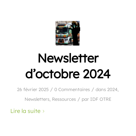
Newsletter
d’octobre 2024
/
/
26 février 2025
0 Commentaires
dans
2024
,
/
Newsletters
,
Ressources
par
IDF OTRE
Lire la suite